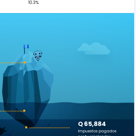
10.3%
Q 65,884
Impuestos pagados