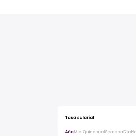
Tasa salarial
Año
Mes
Quincenal
Semana
Día
H