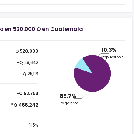
rio en 520.000 Q en Guatemala
10.3%
Q 520,000
Impuestos totales
-Q 28,642
-Q 25,116
-Q 53,758
89.7%
Pago neto
*Q 466,242
11.5%