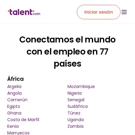
Iniciar sesión
Conectamos el mundo
con el empleo en 77
países
África
Argelia
Mozambique
Angola
Nigeria
Camerún
Senegal
Egipto
Sudáfrica
Ghana
Túnez
Costa de Marfil
Uganda
Kenia
Zambia
Marruecos