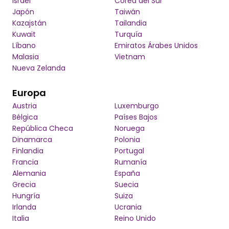
Israel
Corea del Sur
Japón
Taiwán
Kazajstán
Tailandia
Kuwait
Turquía
Líbano
Emiratos Árabes Unidos
Malasia
Vietnam
Nueva Zelanda
Europa
Austria
Luxemburgo
Bélgica
Países Bajos
República Checa
Noruega
Dinamarca
Polonia
Finlandia
Portugal
Francia
Rumanía
Alemania
España
Grecia
Suecia
Hungría
Suiza
Irlanda
Ucrania
Italia
Reino Unido