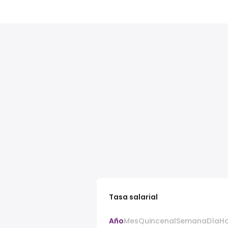
Tasa salarial
Año
Mes
Quincenal
Semana
Día
H