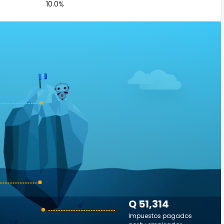
10.0%
Q 51,314
Impuestos pagados