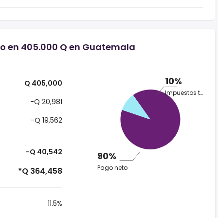
rio en 405.000 Q en Guatemala
10%
Q 405,000
Impuestos totales
-Q 20,981
-Q 19,562
-Q 40,542
90%
Pago neto
*Q 364,458
11.5%