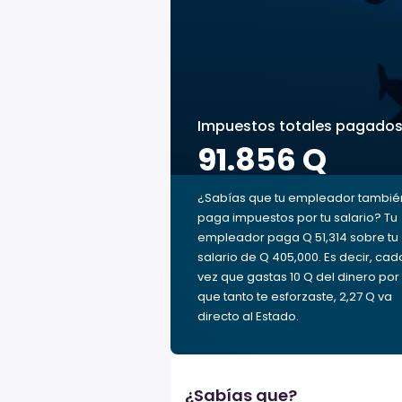
Impuestos totales pagado
91.856 Q
¿Sabías que tu empleador tambié
paga impuestos por tu salario? Tu
empleador paga Q 51,314 sobre tu
salario de Q 405,000. Es decir, cad
vez que gastas 10 Q del dinero por 
que tanto te esforzaste, 2,27 Q va
directo al Estado.
¿Sabías que?