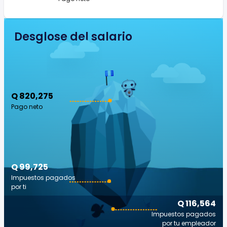
Desglose del salario
Q 820,275
Pago neto
Q 99,725
Impuestos pagados
por ti
Q 116,564
Impuestos pagados
por tu empleador