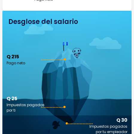
Desglose del salario
Q 215
Pago neto
Q 25
Impuestos pagados
por ti
Q 30
Impuestos pagados
por tu empleador